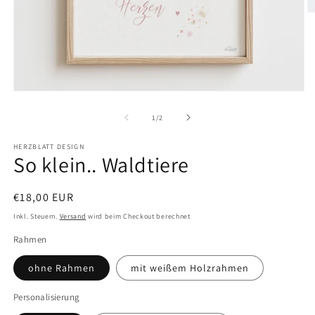
M
2
in
M
ö
Medien
1
in
von
1
/
2
Modal
öffnen
HERZBLATT DESIGN
So klein.. Waldtiere
Normaler
€18,00 EUR
Preis
Inkl. Steuern.
Versand
wird beim Checkout berechnet
Rahmen
ohne Rahmen
mit weißem Holzrahmen
Personalisierung