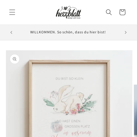
Direkt
zum
Warenkorb
Inhalt
WILLKOMMEN. So schön, dass du hier bist!
oduktinformationen
ringen