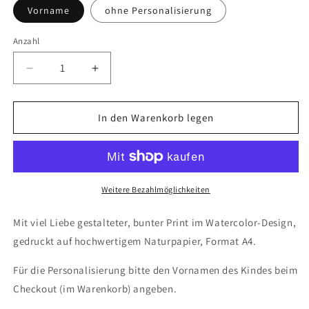
Vorname
ohne Personalisierung
Anzahl
Verringere
Erhöhe
die
die
Menge
Menge
für
für
In den Warenkorb legen
So
So
klein..
klein..
Waldtiere
Waldtiere
Weitere Bezahlmöglichkeiten
Mit viel Liebe gestalteter, bunter Print im Watercolor-Design,
gedruckt auf hochwertigem Naturpapier, Format A4.
Für die Personalisierung bitte den Vornamen des Kindes beim
Checkout (im Warenkorb) angeben.