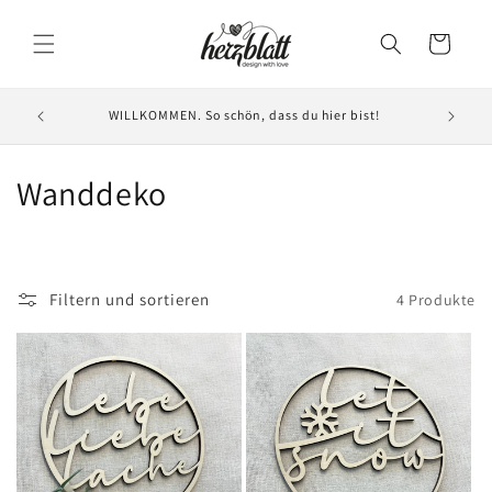
Direkt
zum
Warenkorb
Inhalt
INDIV
WILLKOMMEN. So schön, dass du hier bist!
K
Wanddeko
a
t
Filtern und sortieren
4 Produkte
e
g
o
r