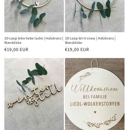
i
e
:
3D Loop lebe liebe lache | Holzkranz |
3D Loop let it snow | Holzkranz |
Wanddeko
Wanddeko
Normaler
€19,00 EUR
Normaler
€19,00 EUR
Preis
Preis