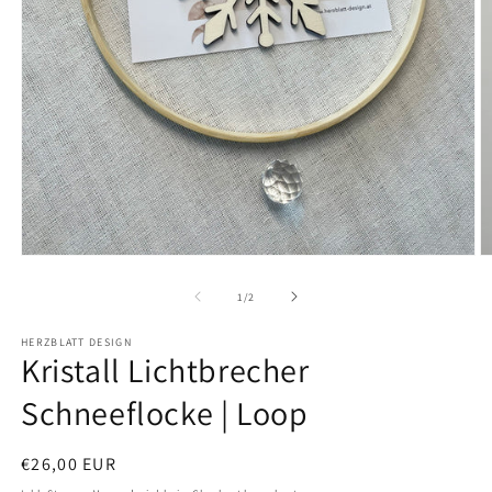
Medien
M
1
2
in
in
von
1
/
2
Modal
M
öffnen
ö
HERZBLATT DESIGN
Kristall Lichtbrecher
Schneeflocke | Loop
Normaler
€26,00 EUR
Preis