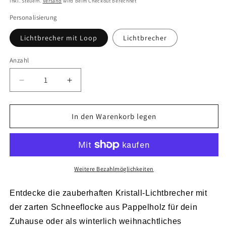
Inkl. Steuern.
Versand
wird beim Checkout berechnet
Personalisierung
Lichtbrecher mit Loop
Lichtbrecher
Anzahl
Verringere
Erhöhe
die
die
Menge
Menge
für
für
In den Warenkorb legen
Kristall
Kristall
Lichtbrecher
Lichtbrecher
Schneeflocke
Schneeflocke
|
|
Loop
Loop
Weitere Bezahlmöglichkeiten
Entdecke die zauberhaften Kristall-Lichtbrecher mit
der zarten Schneeflocke aus Pappelholz für dein
Zuhause oder als winterlich weihnachtliches