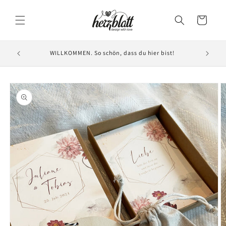
Direkt
zum
Warenkorb
Inhalt
WILLKOMMEN. So schön, dass du hier bist!
oduktinformationen
ringen