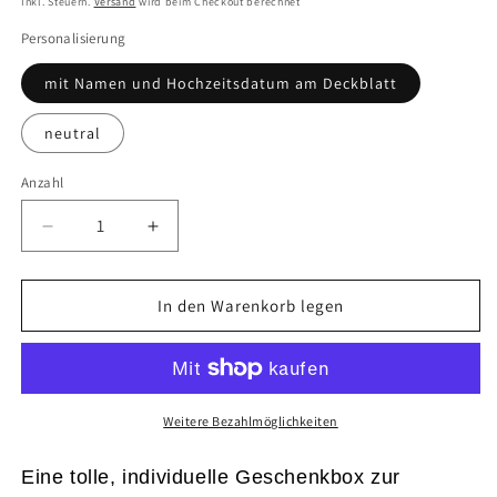
Inkl. Steuern.
Versand
wird beim Checkout berechnet
Personalisierung
mit Namen und Hochzeitsdatum am Deckblatt
neutral
Anzahl
Verringere
Erhöhe
die
die
Menge
Menge
für
für
In den Warenkorb legen
Geschenkbox
Geschenkbox
Hochzeit
Hochzeit
|
|
Berry
Berry
|
|
Weitere Bezahlmöglichkeiten
Geldgeschenk
Geldgeschenk
Eine tolle, individuelle Geschenkbox zur