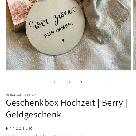
Medien
M
1
2
in
in
von
1
/
4
Modal
M
öffnen
ö
HERZBLATT DESIGN
Geschenkbox Hochzeit | Berry |
Geldgeschenk
Normaler
€22,00 EUR
Preis